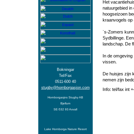
Het vacantiehui
natuurgebied in 
hoogseizoen begi
kraanvogels op 
`s-Zomers kunne
Sydbillinge. Een
landschap. De fl
In de omgeving 
vissen.
Bokningar
De huisjes zijn 
Tel/Fax
nemen zijn bed
0511-600 40
stugby@hornborgasjon.com
Info: tel/fax int
Hornborgasjns Stugby AB
Bjellum
SE-532 93 Axvall
Lake Hornborga Nature Resort