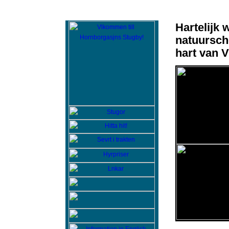
Hartelijk 
natuursch
hart van V