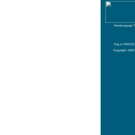
Hornborgasjn T
Org.nr 556252
Copyright 198