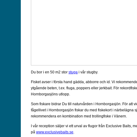
Du bor i en 50 m2 stor
stuga
i vår stugby.
Fisket avser i första hand gädda, abborre och id. Vi rekommen
ytgående beten, t.ex. fluga, poppers eller jerkbait. För rekordfiske
Hornborgasjöns utlopp.
Som fiskare bidrar Du till naturvården i Hornborgasjön. För att vid
fågellivet i Hornborgasjön fiskar du med fiskekort i närbelägna s
rekommendera en kombination med trollingfiske i Vänern.
I vår reception säljer vi ett urval av flugor från Exclusive Baits, m
på
www.exclusivebaits.se
.