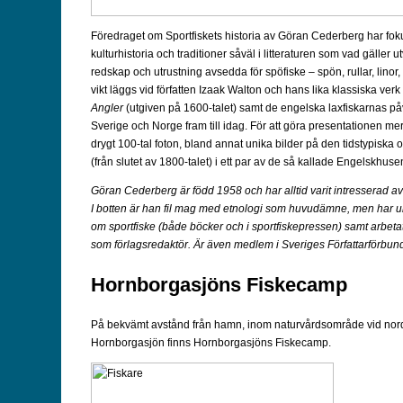
Föredraget om Sportfiskets historia av Göran Cederberg har foku
kulturhistoria och traditioner såväl i litteraturen som vad gäller 
redskap och utrustning avsedda för spöfiske – spön, rullar, linor, 
vikt läggs vid författen Izaak Walton och hans lika klassiska verk
Angler
(utgiven på 1600-talet) samt de engelska laxfiskarnas påv
Sverige och Norge fram till idag. För att göra presentationen mer
drygt 100-tal foton, bland annat unika bilder på den tidstypiska o
(från slutet av 1800-talet) i ett par av de så kallade Engelskhuse
Göran Cederberg är född 1958 och har alltid varit intresserad av 
I botten är han fil mag med etnologi som huvudämne, men har u
om sportfiske (både böcker och i sportfiskepressen) samt arbeta
som förlagsredaktör. Är även medlem i Sveriges Författarförbun
Hornborgasjöns Fiskecamp
På bekvämt avstånd från hamn, inom naturvårdsområde vid nor
Hornborgasjön finns Hornborgasjöns Fiskecamp.