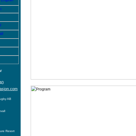
r
40
asjon.com
tugby AB
vall
ure Resort