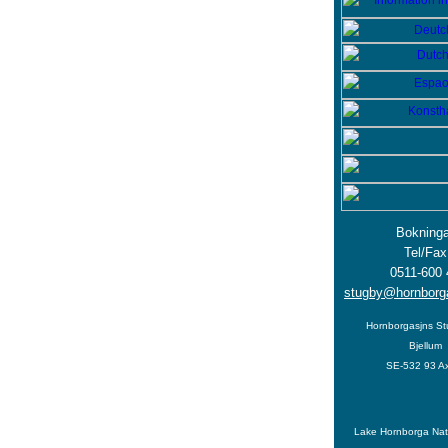
Bokninga
Tel/Fax
0511-600 
stugby@hornborg
Hornborgasjns S
Bjellum
SE-532 93 Ax
Lake Hornborga Nat