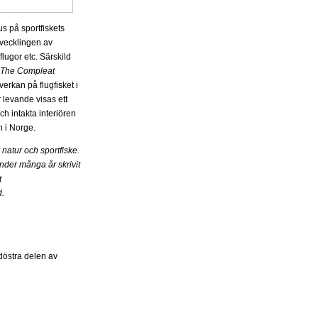
s på sportfiskets
utvecklingen av
flugor etc. Särskild
The Compleat
erkan på flugfisket i
 levande visas ett
ch intakta interiören
n i Norge.
natur och sportfiske.
nder många år skrivit
t
d.
döstra delen av