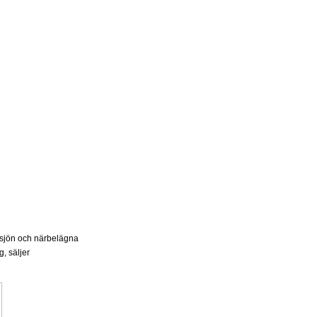
asjön och närbelägna
g, säljer