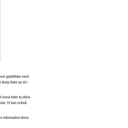
derar gäddfiske med
 testa fiske av id i
 vissa tider ej störa
jöar. Vi kan också
er information finns